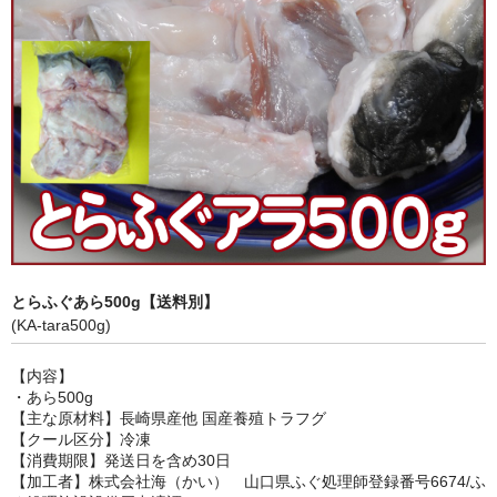
身欠き・白子
その他ふぐセット
薬味
キャットフード
とらふぐあら500g【送料別】
(KA-tara500g)
【内容】
・あら500g
【主な原材料】長崎県産他 国産養殖トラフグ
【クール区分】冷凍
【消費期限】発送日を含め30日
【加工者】株式会社海（かい） 山口県ふぐ処理師登録番号6674/ふ