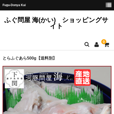
Fugu-Donya Kai
ふぐ問屋 海(かい) ショッピングサ
イト
0
ホーム
とらふぐあら500g【送料別】
天然とらふぐ
国産とらふぐ
料理セット
刺身セット
鍋セット