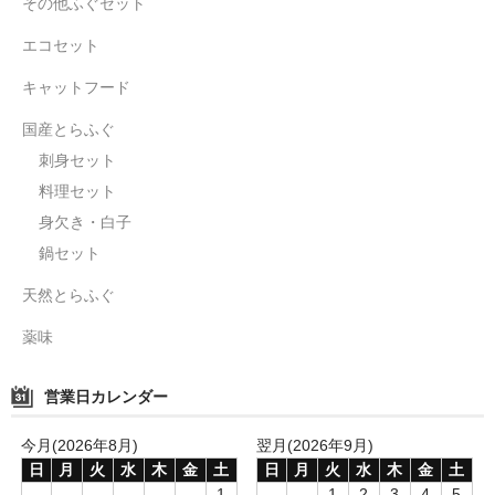
その他ふぐセット
エコセット
キャットフード
国産とらふぐ
刺身セット
料理セット
身欠き・白子
鍋セット
天然とらふぐ
薬味
営業日カレンダー
今月(2026年8月)
翌月(2026年9月)
日
月
火
水
木
金
土
日
月
火
水
木
金
土
1
1
2
3
4
5