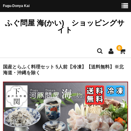
Fugu-Donya Kai
ふぐ問屋 海(かい) ショッピングサ
イト
0
ホーム
国産とらふく料理セット 5人前【冷凍】【送料無料】※北
海道・沖縄を除く
天然とらふぐ
国産とらふぐ
料理セット
刺身セット
鍋セット