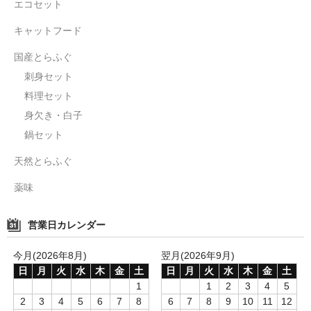
エコセット
キャットフード
国産とらふぐ
刺身セット
料理セット
身欠き・白子
鍋セット
天然とらふぐ
薬味
営業日カレンダー
今月(2026年8月)
翌月(2026年9月)
日
月
火
水
木
金
土
日
月
火
水
木
金
土
1
1
2
3
4
5
2
3
4
5
6
7
8
6
7
8
9
10
11
12