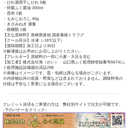
・ひれ酒用干しひれ 5枚
・特製ふく醤油 300ml
・昆布 1枚
・もみじおろし 40g
・きざみねぎ 適量
・柑橘類 1個
【主な原材料】長崎県産他 国産養殖トラフグ
【クール区分】冷凍（-18℃以下）
【賞味期限】加工日より30日
※解凍後はお早めにお召し上がりください。
【アレルギー】原材料の一部に小麦・大豆を含む
【加工者】株式会社海（かい） 山口県ふぐ処理師登録番号6674/ふ
ぐ処理施設設備届出済証298
※画像はイメージです。皿・包材は異なる場合がございます。
※内容物以外の容器・野菜などは含まれておりません。調味料等の
仕様は予告なく変更になる場合がございます。
クレジット決済をご希望の方は、弊社別サイトで注文が可能です。
↓下のバナーをクリック↓