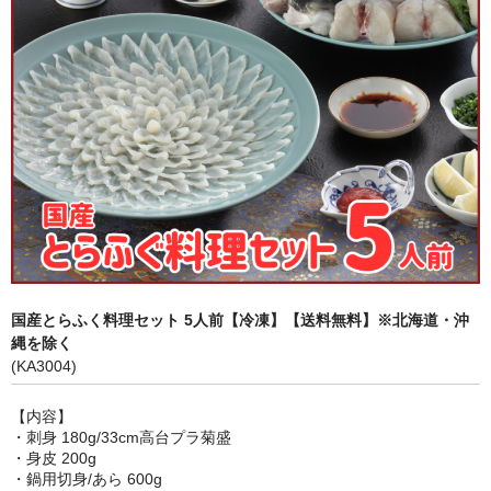
身欠き・白子
その他ふぐセット
薬味
キャットフード
国産とらふく料理セット 5人前【冷凍】【送料無料】※北海道・沖
縄を除く
(KA3004)
【内容】
・刺身 180g/33cm高台プラ菊盛
・身皮 200g
・鍋用切身/あら 600g