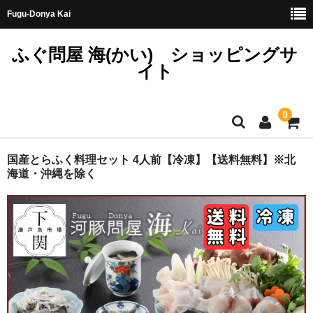
Fugu-Donya Kai
ふぐ問屋 海(かい) ショッピングサ
イト
0
ホーム
国産とらふく料理セット 4人前【冷凍】【送料無料】※北
海道・沖縄を除く
天然とらふぐ
国産とらふぐ
料理セット
刺身セット
鍋セット