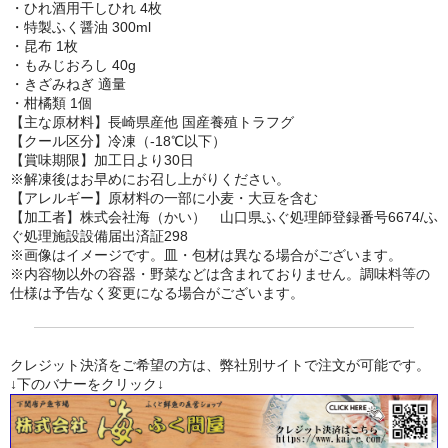
・ひれ酒用干しひれ 4枚
・特製ふく醤油 300ml
・昆布 1枚
・もみじおろし 40g
・きざみねぎ 適量
・柑橘類 1個
【主な原材料】長崎県産他 国産養殖トラフグ
【クール区分】冷凍（-18℃以下）
【賞味期限】加工日より30日
※解凍後はお早めにお召し上がりください。
【アレルギー】原材料の一部に小麦・大豆を含む
【加工者】株式会社海（かい） 山口県ふぐ処理師登録番号6674/ふ
ぐ処理施設設備届出済証298
※画像はイメージです。皿・包材は異なる場合がございます。
※内容物以外の容器・野菜などは含まれておりません。調味料等の
仕様は予告なく変更になる場合がございます。
クレジット決済をご希望の方は、弊社別サイトで注文が可能です。
↓下のバナーをクリック↓