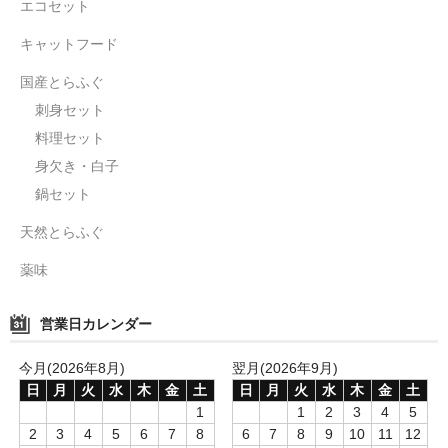
エコセット
キャットフード
国産とらふぐ
刺身セット
料理セット
身欠き・白子
鍋セット
天然とらふぐ
薬味
営業日カレンダー
今月(2026年8月)
翌月(2026年9月)
日
月
火
水
木
金
土
日
月
火
水
木
金
土
1
1
2
3
4
5
2
3
4
5
6
7
8
6
7
8
9
10
11
12