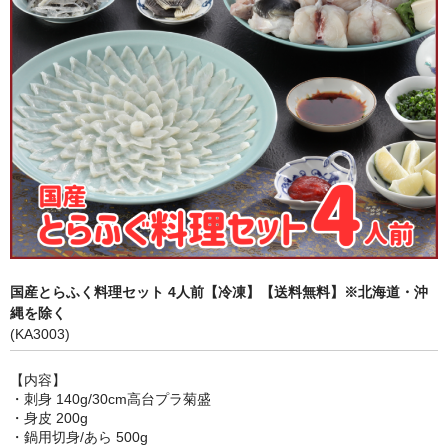
身欠き・白子
その他ふぐセット
薬味
キャットフード
国産とらふく料理セット 4人前【冷凍】【送料無料】※北海道・沖
縄を除く
(KA3003)
【内容】
・刺身 140g/30cm高台プラ菊盛
・身皮 200g
・鍋用切身/あら 500g