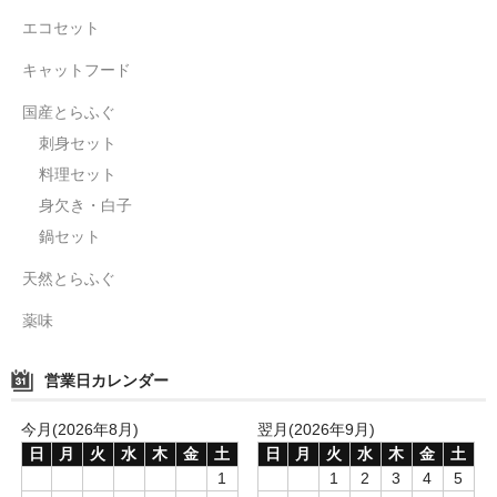
エコセット
キャットフード
国産とらふぐ
刺身セット
料理セット
身欠き・白子
鍋セット
天然とらふぐ
薬味
営業日カレンダー
今月(2026年8月)
翌月(2026年9月)
日
月
火
水
木
金
土
日
月
火
水
木
金
土
1
1
2
3
4
5