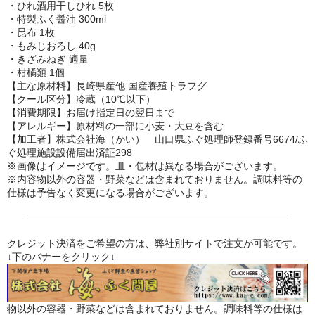
・ひれ酒用干しひれ 5枚
・特製ふく醤油 300ml
・昆布 1枚
・もみじおろし 40g
・きざみねぎ 適量
・柑橘類 1個
【主な原材料】長崎県産他 国産養殖トラフグ
【クール区分】冷蔵（10℃以下）
【消費期限】お届け指定日の翌日まで
【アレルギー】原材料の一部に小麦・大豆を含む
【加工者】株式会社海（かい） 山口県ふぐ処理師登録番号6674/ふ
ぐ処理施設設備届出済証298
※画像はイメージです。皿・包材は異なる場合がございます。
※内容物以外の容器・野菜などは含まれておりません。調味料等の
仕様は予告なく変更になる場合がございます。
クレジット決済をご希望の方は、弊社別サイトで注文が可能です。
↓下のバナーをクリック↓
物以外の容器・野菜などは含まれておりません。調味料等の仕様は