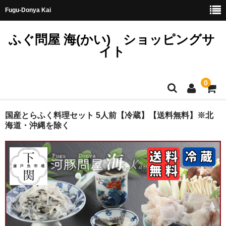
Fugu-Donya Kai
ふぐ問屋 海(かい) ショッピングサ
イト
0
ホーム
国産とらふく料理セット 5人前【冷蔵】【送料無料】※北
海道・沖縄を除く
天然とらふぐ
国産とらふぐ
料理セット
刺身セット
鍋セット