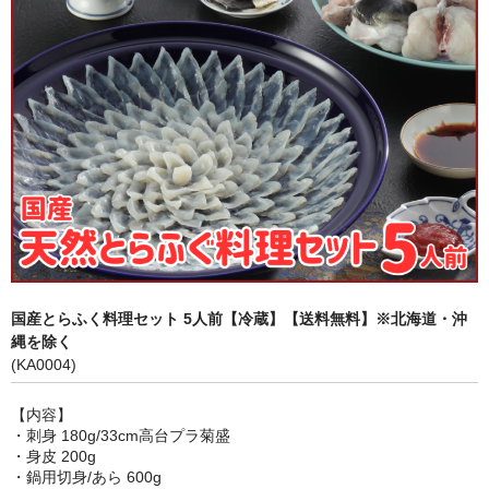
身欠き・白子
その他ふぐセット
薬味
キャットフード
国産とらふく料理セット 5人前【冷蔵】【送料無料】※北海道・沖
縄を除く
(KA0004)
【内容】
・刺身 180g/33cm高台プラ菊盛
・身皮 200g
・鍋用切身/あら 600g