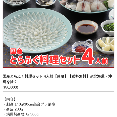
身欠き・白子
その他ふぐセット
薬味
キャットフード
国産とらふく料理セット 4人前【冷蔵】【送料無料】※北海道・沖
縄を除く
(KA0003)
【内容】
・刺身 140g/30cm高台プラ菊盛
・身皮 200g
・鍋用切身/あら 500g