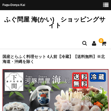
Fugu-Donya Kai
ふぐ問屋 海(かい) ショッピングサ
イト
0
ホーム
国産とらふく料理セット 4人前【冷蔵】【送料無料】※北
海道・沖縄を除く
天然とらふぐ
国産とらふぐ
料理セット
刺身セット
鍋セット