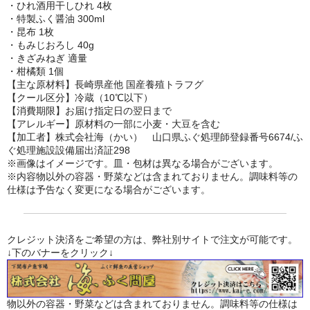
・ひれ酒用干しひれ 4枚
・特製ふく醤油 300ml
・昆布 1枚
・もみじおろし 40g
・きざみねぎ 適量
・柑橘類 1個
【主な原材料】長崎県産他 国産養殖トラフグ
【クール区分】冷蔵（10℃以下）
【消費期限】お届け指定日の翌日まで
【アレルギー】原材料の一部に小麦・大豆を含む
【加工者】株式会社海（かい） 山口県ふぐ処理師登録番号6674/ふ
ぐ処理施設設備届出済証298
※画像はイメージです。皿・包材は異なる場合がございます。
※内容物以外の容器・野菜などは含まれておりません。調味料等の
仕様は予告なく変更になる場合がございます。
クレジット決済をご希望の方は、弊社別サイトで注文が可能です。
↓下のバナーをクリック↓
物以外の容器・野菜などは含まれておりません。調味料等の仕様は