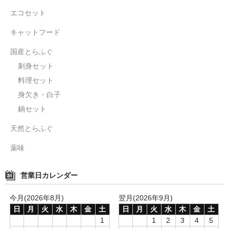
エコセット
キャットフード
国産とらふぐ
刺身セット
料理セット
身欠き・白子
鍋セット
天然とらふぐ
薬味
営業日カレンダー
今月(2026年8月)
翌月(2026年9月)
日
月
火
水
木
金
土
日
月
火
水
木
金
土
1
1
2
3
4
5